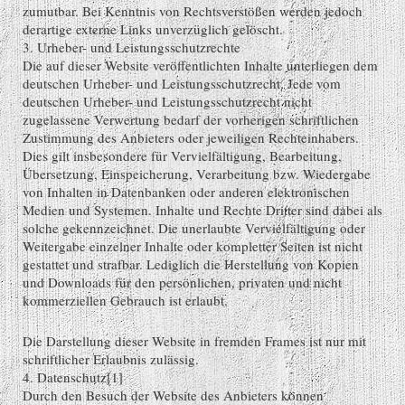
zumutbar. Bei Kenntnis von Rechtsverstößen werden jedoch
derartige externe Links unverzüglich gelöscht.
3. Urheber- und Leistungsschutzrechte
Die auf dieser Website veröffentlichten Inhalte unterliegen dem
deutschen Urheber- und Leistungsschutzrecht. Jede vom
deutschen Urheber- und Leistungsschutzrecht nicht
zugelassene Verwertung bedarf der vorherigen schriftlichen
Zustimmung des Anbieters oder jeweiligen Rechteinhabers.
Dies gilt insbesondere für Vervielfältigung, Bearbeitung,
Übersetzung, Einspeicherung, Verarbeitung bzw. Wiedergabe
von Inhalten in Datenbanken oder anderen elektronischen
Medien und Systemen. Inhalte und Rechte Dritter sind dabei als
solche gekennzeichnet. Die unerlaubte Vervielfältigung oder
Weitergabe einzelner Inhalte oder kompletter Seiten ist nicht
gestattet und strafbar. Lediglich die Herstellung von Kopien
und Downloads für den persönlichen, privaten und nicht
kommerziellen Gebrauch ist erlaubt.
Die Darstellung dieser Website in fremden Frames ist nur mit
schriftlicher Erlaubnis zulässig.
4. Datenschutz[1]
Durch den Besuch der Website des Anbieters können