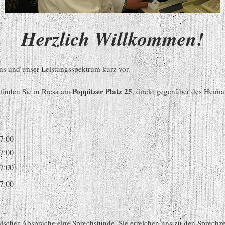
Herzlich Willkommen!
uns und unser Leistungsspektrum kurz vor.
Poppitzer Platz 25
 finden Sie in Riesa am
, direkt gegenüber des Heim
17:00
17:00
17:00
17:00
scher Absprache eine Sprechstunde. Sie erreichen uns zu den Sprechzei