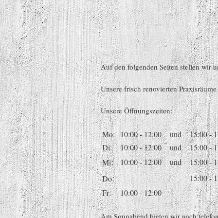
Auf den folgenden Seiten stellen wir 
Unsere frisch renovierten Praxisräume
Unsere Öffnungszeiten:
Mo:
10:00 - 12:00
und
15:00 - 
Di:
10:00 - 12:00
und
15:00 - 
:
10:00 - 12:00
und
15:00 - 
Mi
:
15:00 - 
Do
Fr:
10:00 - 12:00
Am Sonnabend bieten wir nach telefoni