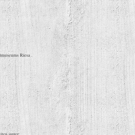
atmuseums Riesa .
ten unter: